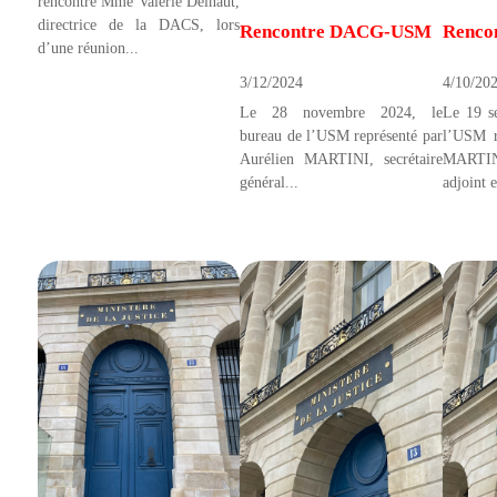
rencontré Mme Valérie Delnaut,
directrice de la DACS, lors
Rencontre DACG-USM
Renco
d’une réunion...
3/12/2024
4/10/20
Le 28 novembre 2024, le
Le 19 s
bureau de l’USM représenté par
l’USM r
Aurélien MARTINI, secrétaire
MARTINI
général...
adjoint e