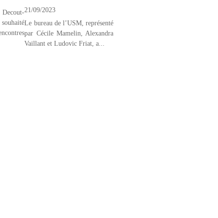
21/09/2023
ecout-
uhaité
Le bureau de l’USM, représenté
rencontres
par Cécile Mamelin, Alexandra
Vaillant et Ludovic Friat, a...