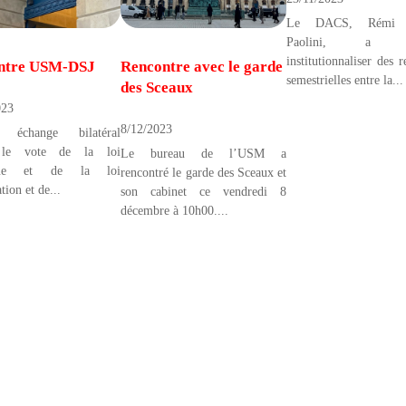
Le DACS, Rémi D
Paolini, a so
institutionnaliser des 
ntre USM-DSJ
Rencontre avec le garde
semestrielles entre la...
des Sceaux
023
8/12/2023
r échange bilatéral
 le vote de la loi
Le bureau de l’USM a
ique et de la loi
rencontré le garde des Sceaux et
tion et de...
son cabinet ce vendredi 8
décembre à 10h00....