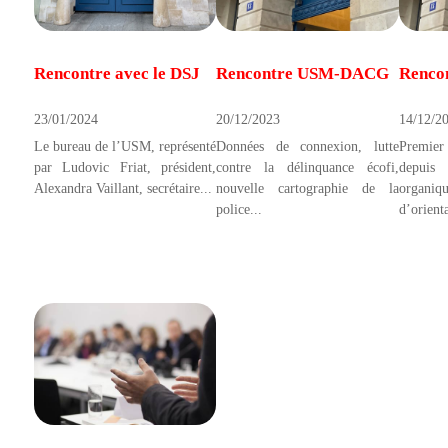
Rencontre avec le DSJ
Rencontre USM-DACG
Renco
23/01/2024
20/12/2023
14/12/2
Le bureau de l’USM, représenté
Données de connexion, lutte
Premie
par Ludovic Friat, président,
contre la délinquance écofi,
depuis
Alexandra Vaillant, secrétaire...
nouvelle cartographie de la
organ
police...
d’orienta