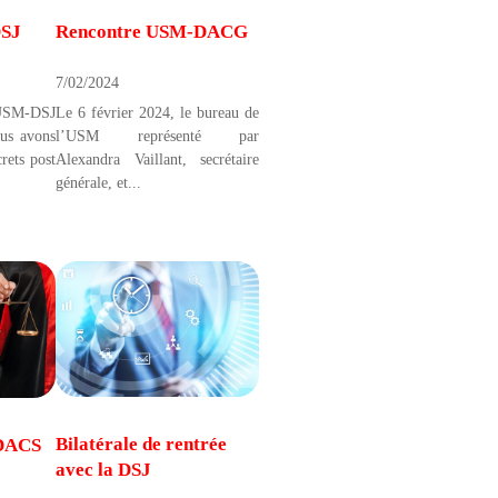
DSJ
Rencontre USM-DACG
7/02/2024
 USM-DSJ
Le 6 février 2024, le bureau de
ous avons
l’USM représenté par
rets post
Alexandra Vaillant, secrétaire
générale, et...
Bilatérale de rentrée
DACS
avec la DSJ