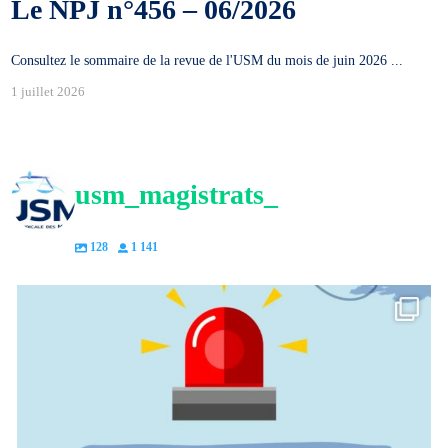
Le NPJ n°456 – 06/2026
Consultez le sommaire de la revue de l'USM du mois de juin 2026 ...
1 juillet 2026
usm_magistrats_
128
1 141
.
.
Communiqué de presse du 23 avril 2026 ``Nous
...
C
71
4