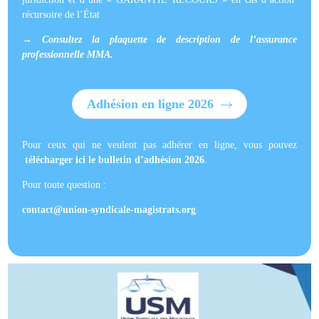
récursoire de l’État
→
Consultez la plaquette de description de l’assurance
professionnelle MMA.
Adhésion en ligne 2026
Pour ceux qui ne veulent pas adhérer en ligne, vous pouvez
télécharger ici le bulletin d’adhésion 2026
.
Pour toute question :
contact@union-syndicale-magistrats.org