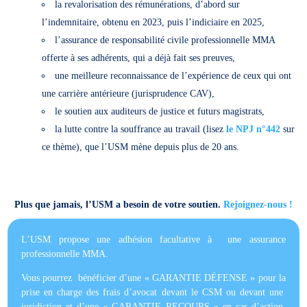
la revalorisation des rémunérations, d’abord sur
l’indemnitaire, obtenu en 2023, puis l’indiciaire en 2025,
l’assurance de responsabilité civile professionnelle MMA
offerte à ses adhérents, qui a déjà fait ses preuves,
une meilleure reconnaissance de l’expérience de ceux qui ont
une carrière antérieure (jurisprudence CAV),
le soutien aux auditeurs de justice et futurs magistrats,
la lutte contre la souffrance au travail (lisez
le NPJ n°442
sur
ce thème), que l’USM mène depuis plus de 20 ans.
Plus que jamais, l’USM a besoin de votre soutien.
Rejoignez-nous !
L’USM propose une adhésion facultative à une assurance
professionnelle MMA.
Vous pourrez bénéficier d’une « GARANTIE DÉFENSE » pour la
prise en charge des frais d’avocat devant le CSM ou devant une
juridiction et d’une « GARANTIE RECOURS » en cas d’action