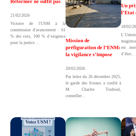
Réformer ne suffit pas
Un pri
l’Etat 
21/02/2026
Victoire de l'USM à la
18/02/2
commission d'avancement : 61
L’Union
% des voix, 100 % d’exigence
Mission de
magistr
pour la justice....
préfiguration de l’ENM:
est mem
d’être...
la vigilance s’impose
20/02/2026
Par lettre du 26 décembre 2025,
le garde des Sceaux a confié à
M. Charles Touboul,
conseiller...