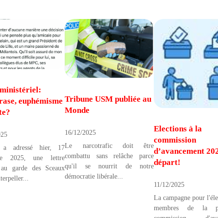
ministériel:
Tribune USM publiée au
rase, euphémisme
Monde
te?
Elections à la
16/12/2025
025
commission
Le narcotrafic doit être
a adressé hier, 17
d’avancement 202
combattu sans relâche parce
re 2025, une lettre
départ!
qu'il se nourrit de notre
 au garde des Sceaux
démocratie libérale...
terpeller...
11/12/2025
La campagne pour l'éle
membres de la pr