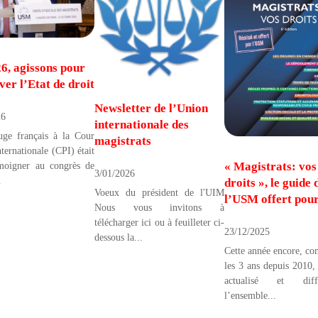
6, agissons pour
ver l’Etat de droit
Newsletter de l’Union
26
internationale des
uge français à la Cour
magistrats
nternationale (CPI) était
« Magistrats: vos
moigner au congrès de
3/01/2026
.
droits », le guide 
Voeux du président de l'UIM
l’USM offert pour
Nous vous invitons à
télécharger ici ou à feuilleter ci-
23/12/2025
dessous la...
Cette année encore, c
les 3 ans depuis 2010
actualisé et di
l’ensemble...