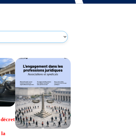
 décret
 la