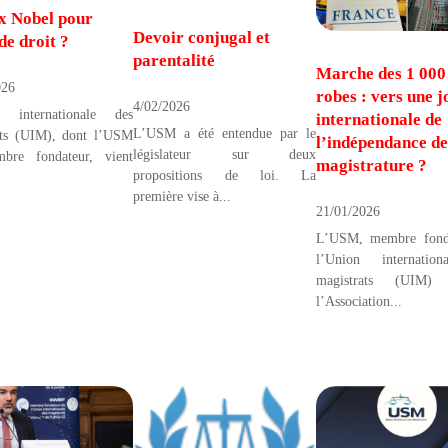
x Nobel pour
Devoir conjugal et
de droit ?
parentalité
Marche des 1 000
026
robes : vers une 
4/02/2026
 internationale des
internationale de
L’USM a été entendue par le
ats (UIM), dont l’USM
l’indépendance de
législateur sur deux
bre fondateur, vient
magistrature ?
propositions de loi. La
première vise à...
21/01/2026
L’USM, membre fond
l’Union internatio
magistrats (UIM
l’Association...