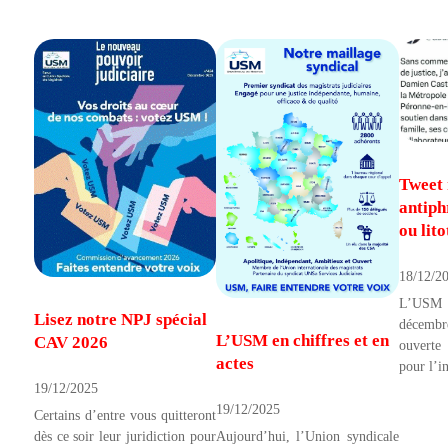
Tweet 
antiph
ou lito
18/12/2
L’USM 
Lisez notre NPJ spécial
décemb
L’USM en chiffres et en
CAV 2026
ouverte
actes
pour l’in
19/12/2025
19/12/2025
Certains d’entre vous quitteront
Aujourd’hui, l’Union syndicale
dès ce soir leur juridiction pour