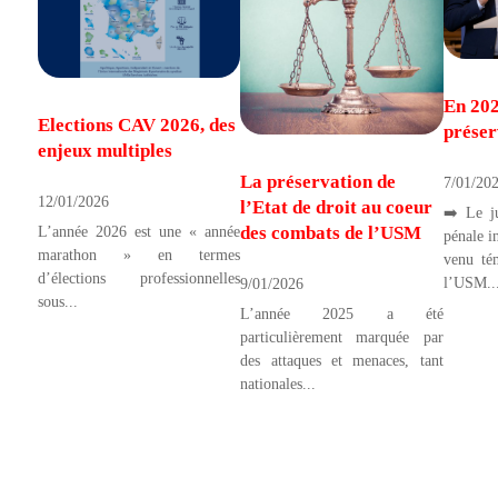
En 202
Elections CAV 2026, des
préser
enjeux multiples
La préservation de
7/01/20
12/01/2026
l’Etat de droit au coeur
➡️ Le j
des combats de l’USM
L’année 2026 est une « année
pénale i
marathon » en termes
venu té
d’élections professionnelles
l’USM..
9/01/2026
sous...
L’année 2025 a été
particulièrement marquée par
des attaques et menaces, tant
nationales...