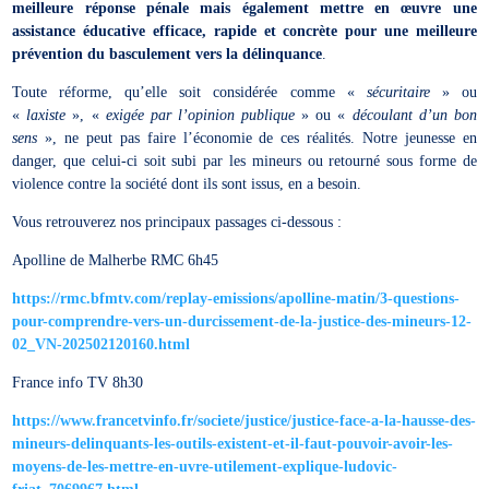
meilleure réponse pénale mais également mettre en œuvre une
assistance éducative efficace, rapide et concrète pour une meilleure
prévention du basculement vers la délinquance
.
Toute réforme, qu’elle soit considérée comme «
sécuritaire
» ou
«
laxiste
», «
exigée par l’opinion publique
» ou «
découlant d’un bon
sens
», ne peut pas faire l’économie de ces réalités. Notre jeunesse en
danger, que celui-ci soit subi par les mineurs ou retourné sous forme de
violence contre la société dont ils sont issus, en a besoin.
Vous retrouverez nos principaux passages ci-dessous :
Apolline de Malherbe RMC 6h45
https://rmc.bfmtv.com/replay-emissions/apolline-matin/3-questions-
pour-comprendre-vers-un-durcissement-de-la-justice-des-mineurs-12-
02_VN-202502120160.html
France info TV 8h30
https://www.francetvinfo.fr/societe/justice/justice-face-a-la-hausse-des-
mineurs-delinquants-les-outils-existent-et-il-faut-pouvoir-avoir-les-
moyens-de-les-mettre-en-uvre-utilement-explique-ludovic-