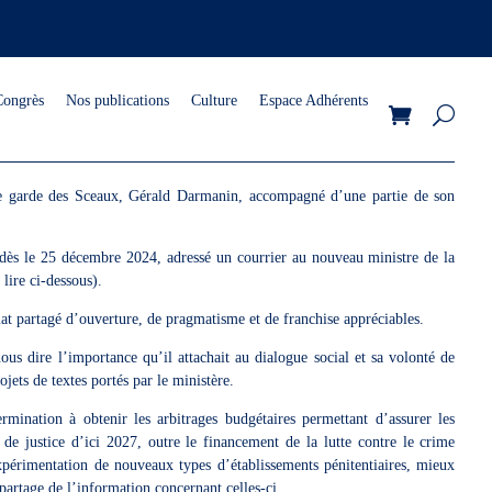
Congrès
Nos publications
Culture
Espace Adhérents
e garde des Sceaux, Gérald Darmanin, accompagné d’une partie de son
 dès le 25 décembre 2024, adressé un courrier au nouveau ministre de la
 lire ci-dessous).
mat partagé d’ouverture, de pragmatisme et de franchise appréciables.
us dire l’importance qu’il attachait au dialogue social et sa volonté de
jets de textes portés par le ministère.
rmination à obtenir les arbitrages budgétaires permettant d’assurer les
 de justice d’ici 2027, outre le financement de la lutte contre le crime
xpérimentation de nouveaux types d’établissements pénitentiaires, mieux
 partage de l’information concernant celles-ci.