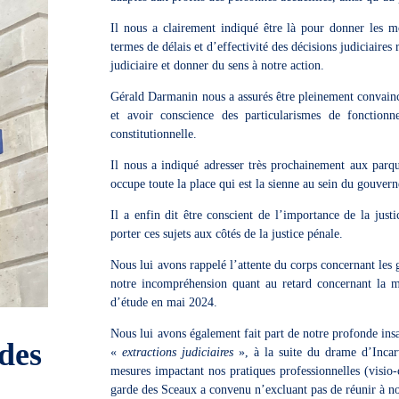
Il nous a clairement indiqué être là pour donner les m
termes de délais et d’effectivité des décisions judiciaires
judiciaire et donner du sens à notre action.
Gérald Darmanin nous a assurés être pleinement convaincu
et avoir conscience des particularismes de fonctionne
constitutionnelle.
Il nous a indiqué adresser très prochainement aux parque
occupe toute la place qui est la sienne au sein du gouverne
Il a enfin dit être conscient de l’importance de la justi
porter ces sujets aux côtés de la justice pénale.
Nous lui avons rappelé l’attente du corps concernant les gr
notre incompréhension quant au retard concernant la 
d’étude en mai 2024.
Nous lui avons également fait part de notre profonde insa
des
«
extractions judiciaires
», à la suite du drame d’Incarv
mesures impactant nos pratiques professionnelles (visio-
garde des Sceaux a convenu n’excluant pas de réunir à nou