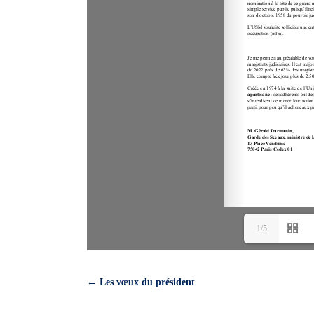
1/5
←
Les vœux du président