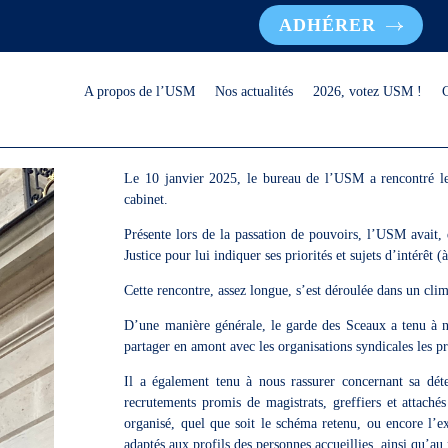
ADHÉRER
A propos de l’USM
Nos actualités
2026, votez USM !
Le 10 janvier 2025, le bureau de l’USM a rencontré l
cabinet.
Présente lors de la passation de pouvoirs, l’USM avait,
Justice pour lui indiquer ses priorités et sujets d’intérêt (à
Cette rencontre, assez longue, s’est déroulée dans un cli
D’une manière générale, le garde des Sceaux a tenu à no
partager en amont avec les organisations syndicales les pro
Il a également tenu à nous rassurer concernant sa déte
recrutements promis de magistrats, greffiers et attachés
organisé, quel que soit le schéma retenu, ou encore l’e
adaptés aux profils des personnes accueillies, ainsi qu’au