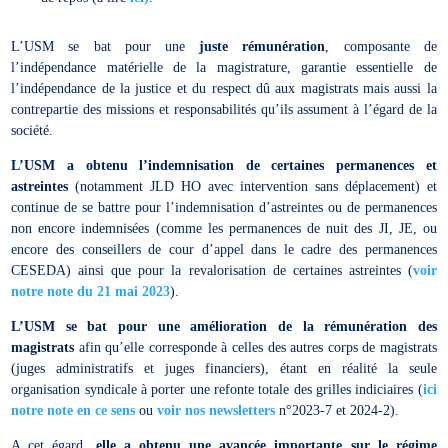
L’USM se bat pour une
juste rémunération
, composante de
l’indépendance matérielle de la magistrature, garantie essentielle de
l’indépendance de la justice et du respect dû aux magistrats mais aussi la
contrepartie des missions et responsabilités qu’ils assument à l’égard de la
société.
L’USM a obtenu l’indemnisation de certaines permanences et
astreintes
(notamment JLD HO avec intervention sans déplacement) et
continue de se battre pour l’indemnisation d’astreintes ou de permanences
non encore indemnisées (comme les permanences de nuit des JI, JE, ou
encore des conseillers de cour d’appel dans le cadre des permanences
CESEDA) ainsi que pour la revalorisation de certaines astreintes (
voir
notre note du 21 mai 2023
).
L’USM se bat pour une amélioration de la rémunération des
magistrats
afin qu’elle corresponde à celles des autres corps de magistrats
(juges administratifs et juges financiers), étant en réalité la seule
organisation syndicale à porter une refonte totale des grilles indiciaires (
ici
notre note en ce sens
ou
voir nos newsletters
n°2023-7 et 2024-2).
A cet égard,
elle a obtenu une avancée importante sur le régime