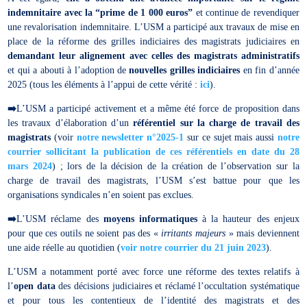
indemnitaire avec la “prime de 1 000 euros”
et continue de revendiquer
une revalorisation indemnitaire. L’USM a participé aux travaux de mise en
place de la réforme des grilles indiciaires des magistrats judiciaires en
demandant leur alignement avec celles des magistrats administratifs
et qui a abouti à l’adoption de
nouvelles grilles indiciaires
en fin d’année
2025 (tous les éléments à l’appui de cette vérité :
ici
).
➡️
L’USM a participé activement et a même été force de proposition dans
les travaux d’élaboration d’un
référentiel sur la charge de travail des
magistrats
(voir
notre newsletter n°2025-1
sur ce sujet mais aussi
notre
courrier sollicitant la publication de ces référentiels en date du 28
mars 2024
) ; lors de la décision de la création de l’observation sur la
charge de travail des magistrats, l’USM s’est battue pour que les
organisations syndicales n’en soient pas exclues.
➡️
L’USM réclame des
moyens informatiques
à la hauteur des enjeux
pour que ces outils ne soient pas des «
irritants majeurs
» mais deviennent
une aide réelle au quotidien (
voir notre courrier du 21 juin 2023
).
L’USM a notamment porté avec force une réforme des textes relatifs à
l’
open data
des décisions judiciaires et réclamé l’occultation systématique
et pour tous les contentieux de l’identité des magistrats et des