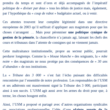
prendra du temps et sont d’ores et déjà accompagnés de l’impératif
politique de «
diviser par deux
» tous les délais de justice mais, également,
par l’hypothèque du «
coup de rabot
» budgétaire actuel, ou à venir.
Ces attentes trouvent leur complète légitimité dans une directive
européenne de 2003 qu’il suffirait d’appliquer aux magistrats pour que les
choses s’arrangent … Mais pour pérenniser
une politique cynique de
gestion de la pénurie
, la chancellerie n’a jamais agi, laissant les chefs des
cours et tribunaux dans l’attente de consignes qui ne viennent jamais.
Cette maltraitance institutionnelle, propre au secteur public, pourrait
perdurer longtemps. Comme la «
blouse blanche
» des soignants, la «
robe
noire
» des magistrats ne nous protège pas des conséquences de «
30 ans
d’abandon
» de nos institutions.
La «
Tribune des 3 000
» s’est fait l’écho puissant des difficultés
rencontrées par l’ensemble de notre profession. Les responsables de l’USM
et ses adhérents ont massivement signé la Tribune des 3 000, participant
ainsi à son succès. L’USM agit aussi avec les armes du droit pour que, à
terme, les choses bougent enfin.
Ainsi, l’USM a proposé et partagé avec d’autres organisations syndicales
ou associations professionnelles l’idée d’une
plainte auprès de la