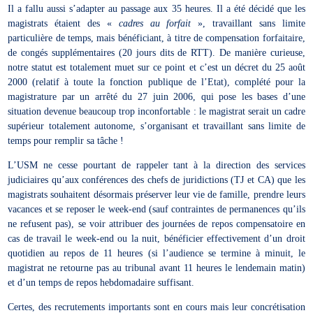
Il a fallu aussi s’adapter au passage aux 35 heures. Il a été décidé que les
magistrats étaient des «
cadres au forfait
», travaillant sans limite
particulière de temps, mais bénéficiant, à titre de compensation forfaitaire,
de congés supplémentaires (20 jours dits de RTT). De manière curieuse,
notre statut est totalement muet sur ce point et c’est un décret du 25 août
2000 (relatif à toute la fonction publique de l’Etat), complété pour la
magistrature par un arrêté du 27 juin 2006, qui pose les bases d’une
situation devenue beaucoup trop inconfortable : le magistrat serait un cadre
supérieur totalement autonome, s’organisant et travaillant sans limite de
temps pour remplir sa tâche !
L’USM ne cesse pourtant de rappeler tant à la direction des services
judiciaires qu’aux conférences des chefs de juridictions (TJ et CA) que les
magistrats souhaitent désormais préserver leur vie de famille, prendre leurs
vacances et se reposer le week-end (sauf contraintes de permanences qu’ils
ne refusent pas), se voir attribuer des journées de repos compensatoire en
cas de travail le week-end ou la nuit, bénéficier effectivement d’un droit
quotidien au repos de 11 heures (si l’audience se termine à minuit, le
magistrat ne retourne pas au tribunal avant 11 heures le lendemain matin)
et d’un temps de repos hebdomadaire suffisant.
Certes, des recrutements importants sont en cours mais leur concrétisation