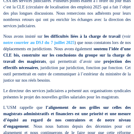
CSA des services judiciaires. Plusieurs points étaient à l’ordre du jour mais
c’est la CLE (circulaire de localisation des emplois) 2025 qui a fait l’objet
des plus longues discussions. Nous remercions nos adhérents pour leurs
nombreux retours qui ont pu enrichir les échanges avec la direction des
services judiciaires.
Nous avons insisté sur
les difficultés liées à la charge de travail
(voir
notre courrier au DSJ du 7 juillet 2025
) que nous constatons lors de nos
déplacements en juridictions. Nous avons également
soutenu l’idée d’une
CLE bis, construite sur les conclusions du groupe sur la charge de
travail des magistrats
, qui permettrait d’avoir une
projection des
effectifs nécessaires
, juridiction par juridiction, fonction par fonction. Cet
outil permettrait en outre de communiquer à l’extérieur du ministère de la
justice sur nos réels besoins.
Le directeur des services judiciaires a présenté aux organisations syndicales
présentes le projet des nouvelles grilles salariales pour les magistrats.
L’USM rappelle que
l’alignement de nos grilles sur celles des
magistrats administratifs et financiers est une priorité et une mesure
d’équité au regard de nos contraintes et de notre niveau
d’engagement
. Nous nous battons depuis des décennies pour cet
alignement et nous continuerons de le faire pour que cette réforme