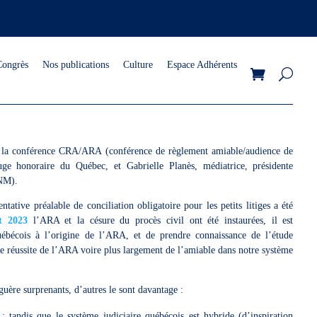
Congrès
Nos publications
Culture
Espace Adhérents
ris, la conférence CRA/ARA (conférence de règlement amiable/audience de
ge honoraire du Québec, et Gabrielle Planès, médiatrice, présidente
ANM).
entative préalable de conciliation obligatoire pour les petits litiges a été
t 2023
l’ARA et la césure du procès civil ont été instaurées, il est
québécois à l’origine de l’ARA, et de prendre connaissance de l’étude
e réussite de l’ARA voire plus largement de l’amiable dans notre système
guère surprenants, d’autres le sont davantage :
 : tandis que le système judiciaire québécois est hybride (d’inspiration