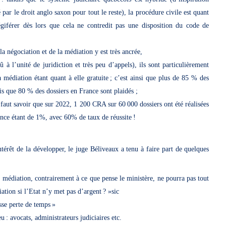
par le droit anglo saxon pour tout le reste), la procédure civile est quant
légiférer dès lors que cela ne contredit pas une disposition du code de
 la négociation et de la médiation y est très ancrée,
 à l’unité de juridiction et très peu d’appels), ils sont particulièrement
a médiation étant quant à elle gratuite ; c’est ainsi que plus de 85 % des
dis que 80 % des dossiers en France sont plaidés ;
 faut savoir que sur 2022, 1 200 CRA sur 60 000 dossiers ont été réalisées
rance étant de 1%, avec 60% de taux de réussite !
intérêt de la développer, le juge Béliveaux a tenu à faire part de quelques
a médiation, contrairement à ce que pense le ministère, ne pourra pas tout
ation si l’Etat n’y met pas d’argent ? »sic
sse perte de temps »
eu : avocats, administrateurs judiciaires etc.