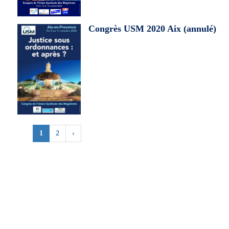
Congrès USM 2020 Aix (annulé)
1
2
›