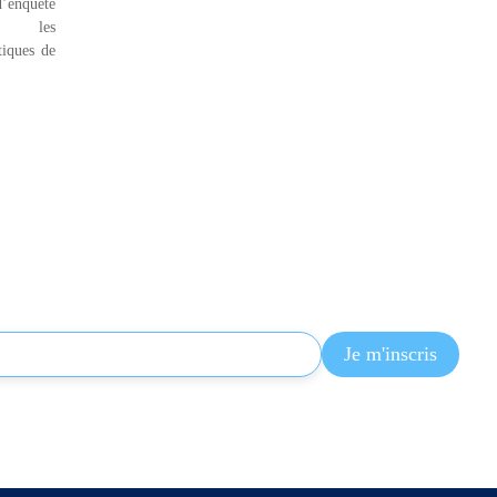
enquête
ur les
tiques de