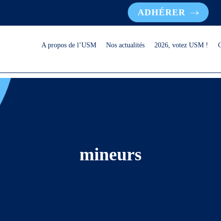
ADHÉRER
A propos de l’USM
Nos actualités
2026, votez USM !
mineurs