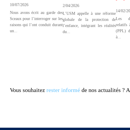
10/07/2026
2/04/2026
14/02/2
Nous avons écrit au garde des
L’USM appelle à une réforme
Les dé
Sceaux pour l’interroger sur les
globale de la protection de
relatifs
raisons qui l’ont conduit durant
l’enfance, intégrant les réalités
(PPL) d
un...
du...
à...
Vous souhaitez
rester informé
de nos actualités ?