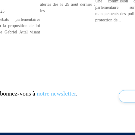
Une commission d’
alertés dès le 29 août dernier :
parlementaire s
les...
025
manquements des poli
bats parlementaires
protection de...
 à la proposition de loi
e Gabriel Attal visant
 Abonnez-vous à
notre newsletter
.