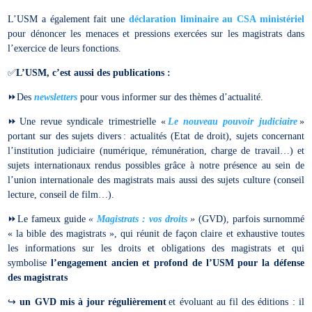
L’USM a également fait une
déclaration liminaire au CSA ministériel
pour dénoncer les menaces et pressions exercées sur les magistrats dans
l’exercice de leurs fonctions.
✅
L’USM, c’est aussi des publications
:
⏩️Des
newsletters
pour vous informer sur des thèmes d’actualité.
⏩️Une revue syndicale trimestrielle «
Le nouveau pouvoir judiciaire
»
portant sur des sujets divers : actualités (Etat de droit), sujets concernant
l’institution judiciaire (numérique, rémunération, charge de travail…) et
sujets internationaux rendus possibles grâce à notre présence au sein de
l’union internationale des magistrats mais aussi des sujets culture (conseil
lecture, conseil de film…).
⏩️Le fameux guide
«
Magistrats : vos droits
»
(GVD), parfois surnommé
« la bible des magistrats », qui réunit de façon claire et exhaustive toutes
les informations sur les droits et obligations des magistrats et qui
symbolise
l’engagement ancien et profond de l’USM pour la défense
des magistrats
↪️
un GVD mis à jour régulièrement
et évoluant au fil des éditions : il