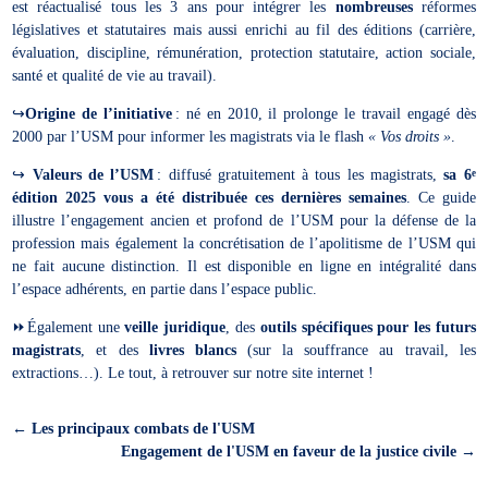
est réactualisé tous les 3 ans pour intégrer les
nombreuses
réformes
législatives et statutaires mais aussi enrichi au fil des éditions (carrière,
évaluation, discipline, rémunération, protection statutaire, action sociale,
santé et qualité de vie au travail).
↪️
Origine de l’initiative
: né en 2010, il prolonge le travail engagé dès
2000 par l’USM pour informer les magistrats via le flash
« Vos droits »
.
↪️
Valeurs de l’USM
: diffusé gratuitement à tous les magistrats,
sa 6
e
édition 2025 vous a été distribuée ces dernières semaines
. Ce guide
illustre l’engagement ancien et profond de l’USM pour la défense de la
profession mais également la concrétisation de l’apolitisme de l’USM qui
ne fait aucune distinction. Il est disponible en ligne en intégralité dans
l’espace adhérents, en partie dans l’espace public.
⏩️Également une
veille juridique
, des
outils spécifiques pour les futurs
magistrats
, et des
livres blancs
(sur la souffrance au travail, les
extractions…). Le tout, à retrouver sur notre site internet !
←
Les principaux combats de l'USM
Engagement de l'USM en faveur de la justice civile
→