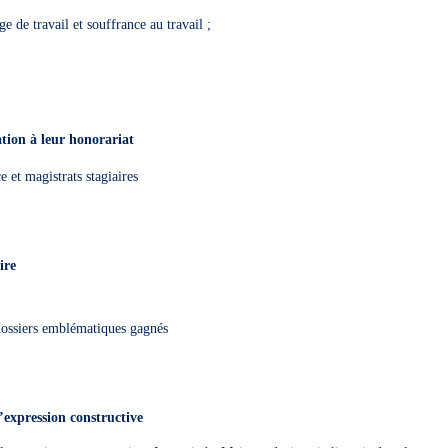
e de travail et souffrance au travail ;
ation à leur honorariat
ce et magistrats stagiaires
s
aire
: dossiers emblématiques gagnés
e
’expression constructive