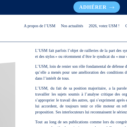
ADHÉRER
A propos de l’USM
Nos actualités
2026, votez USM !
L’USM fait parfois l’objet de railleries de la part des s
et des stylos » ou récemment d’être le syndicat du « mur
L’USM, loin de renier son rôle fondamental de défense des
qu’elle a menés pour une amélioration des conditions de 
dans l’intérêt de tous.
L’USM, du fait de sa position majoritaire, a la parol
travailler les sujets soumis à l’analyse critique des or
s’approprier le travail des autres, qui s’expriment après 
lui accordent, de toujours tenir ce rôle moteur en re
proposition. Ses interlocuteurs lui reconnaissent le sérieu
Tout au long de ses publications comme lors du congrè