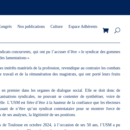
Congrès
Nos publications
Culture
Espace Adhérents
yndicats concurrents, qui ont pu l’accuser d’être « le syndicat des gommes
 des lamentations ».
 intérêts matériels de la profession, revendique au contraire les combats
travail et de la rémunération des magistrats, qui ont porté leurs fruits
e en premier dans les organes de dialogue social. Elle se doit donc de
ganisations syndicales, ne pouvant se contenter de synthétiser, voire de
elle. L’USM est fière d’être à la hauteur de la confiance que les électeurs
fusant de n’être qu’un syndicat contestataire pour se montrer force de
x de ses analyses, la légitimité de ses positions.
s de Toulouse en octobre 2024, à l’occasion de ses 50 ans, l’USM a pu