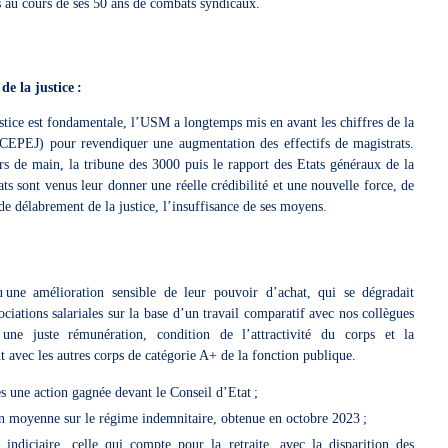
s au cours de ses 50 ans de combats syndicaux.
e la justice
:
justice est fondamentale, l’USM a longtemps mis en avant les chiffres de la
(CEPEJ) pour revendiquer une augmentation des effectifs de magistrats.
rs de main, la tribune des 3000 puis le rapport des Etats généraux de la
rats sont venus leur donner une réelle crédibilité et une nouvelle force, de
 de délabrement de la justice, l’insuffisance de ses moyens.
une amélioration sensible de leur pouvoir d’achat, qui se dégradait
ations salariales sur la base d’un travail comparatif avec nos collègues
r une juste rémunération, condition de l’attractivité du corps et la
 avec les autres corps de catégorie A+ de la fonction publique.
ès une action gagnée devant le Conseil d’Etat ;
en moyenne sur le régime indemnitaire, obtenue en octobre 2023 ;
indiciaire, celle qui compte pour la retraite, avec la disparition des