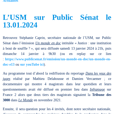
Actualités
L’USM sur Public Sénat le
13.01.2024
Retrouvez Stéphanie Caprin, secrétaire nationale de l’USM, sur Public
Sénat dans l’émission
Un monde en doc
intitulée « Justice : une institution
à bout de souffle ? », qui sera diffusée samedi 13 janvier 2024 à 21h, puis
dimanche 14 janvier à 9h30 (ou en replay sur ce lien
:
https://www.publicsenat.fr/emission/un-monde-en-doc/un-monde-en-
doc-e13
ou
sur youTube ici
).
Au programme tout d’abord la rediffusion du reportage
Dans les yeux des
juges
réalisé par Mathieu Delahousse et Damien Vercaemer ; ce
documentaire qui montre 4 magistrats dans leur quotidien et leurs
questionnements avait été diffusé en premier lieu dans
Infrarouge
sur
France 2 alors que deux tiers des magistrats signaient la
Tribune des
3000
dans
Le Monde
en novembre 2021.
Ensuite, il sera question pour les 4 invités, dont notre secrétaire nationale,