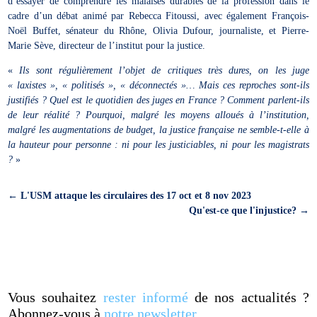
d’essayer de comprendre les malaises durables de la profession dans le
cadre d’un débat animé par Rebecca Fitoussi, avec également François-
Noël Buffet, sénateur du Rhône, Olivia Dufour, journaliste, et Pierre-
Marie Sève, directeur de l’institut pour la justice.
«
Ils sont régulièrement l’objet de critiques très dures, on les juge
« laxistes », « politisés », « déconnectés »… Mais ces reproches sont-ils
justifiés ? Quel est le quotidien des juges en France ? Comment parlent-ils
de leur réalité ? Pourquoi, malgré les moyens alloués à l’institution,
malgré les augmentations de budget, la justice française ne semble-t-elle à
la hauteur pour personne : ni pour les justiciables, ni pour les magistrats
?
»
←
L'USM attaque les circulaires des 17 oct et 8 nov 2023
Qu'est-ce que l'injustice?
→
Vous souhaitez
rester informé
de nos actualités ?
Abonnez-vous à
notre newsletter
.