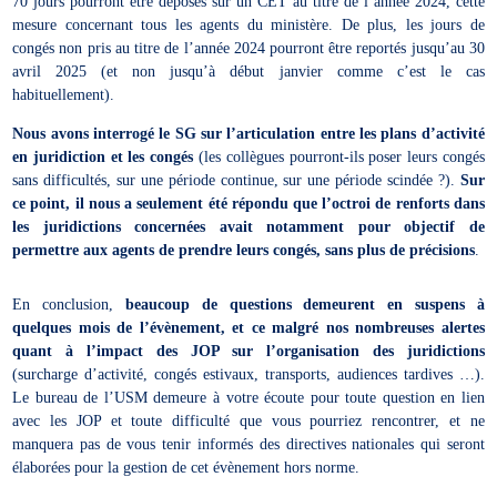
70 jours pourront être déposés sur un CET au titre de l’année 2024, cette
mesure concernant tous les agents du ministère. De plus, les jours de
congés non pris au titre de l’année 2024 pourront être reportés jusqu’au 30
avril 2025 (et non jusqu’à début janvier comme c’est le cas
habituellement).
Nous avons interrogé le SG sur l’articulation entre les plans d’activité
en juridiction et les congés
(les collègues pourront-ils poser leurs congés
sans difficultés, sur une période continue, sur une période scindée ?).
Sur
ce point, il nous a seulement été répondu que l’octroi de renforts dans
les juridictions concernées avait notamment pour objectif de
permettre aux agents de prendre leurs congés, sans plus de précisions
.
En conclusion,
beaucoup de questions demeurent en suspens à
quelques mois de l’évènement, et ce malgré nos nombreuses alertes
quant à l’impact des JOP sur l’organisation des juridictions
(surcharge d’activité, congés estivaux, transports, audiences tardives …).
Le bureau de l’USM demeure à votre écoute pour toute question en lien
avec les JOP et toute difficulté que vous pourriez rencontrer, et ne
manquera pas de vous tenir informés des directives nationales qui seront
élaborées pour la gestion de cet évènement hors norme.