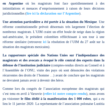
en Argentine
où les magistrats font face quotidiennement à des
intimidations et menaces d’emprisonnement à raison de leurs décisions
juridictionnelles (
lire ici la déclaration sur l’Argentine
).
Une attention particulière a été portée à la situation du Mexique
. Une
réforme constitutionnelle prévoit désormais très largement l’élection de
nombreux magistrats. L’UIM craint un effet boule de neige dans la région
sud-américaine, le président colombien réfléchissant à son tour à une
réforme similaire (retrouvez
ici
la résolution de l’UIM du 27 août sur la
situation des magistrats mexicains).
La rapporteure spéciale des Nations Unies sur l’indépendance des
magistrats et des avocats a évoqué le rôle central des experts dans la
défense de l’institution judiciaire
(comptes-rendus directs au Conseil et à
l’Assemblée de l’ONU, visite des pays où sont dénoncées des violations
récurrentes des droits de l’homme …) avant de conclure que les magistrats
ne devraient jamais avoir à devenir des héros.
Comme lors du congrès de l’association européenne des magistrats qui
s’est tenu en avril à Varsovie (
relire ici notre compte-rendu
), nous avons
pu visionner
le film dédié à la manifestation des 1 000 robes
, qui a eu
lieu le 11 janvier 2020. La représentante de l’association polonaise Lustitia