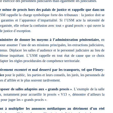
 d’exercice des personnels judiciaires mais également les justiciables.
e même de procès hors des palais de justice et rappelle que dans un
SM rappelle la charge symbolique forte des tribunaux : la justice doit se
 garanties et l’apparence d’impartialité. Si l’USM acte la nécessité de
organisée, elle refuse la confusion avec tout « grand procès » qui ouvre la
de justice d’exception.
inistère de donner les moyens à l’administration pénitentiaire,
en
pour assumer l’une de ses missions principales, les extractions judiciaires,
tenus. Déplacer les salles d’audience et le personnel judiciaire au lieu de
aiblesse inquiétant. L’USM rappelle en tout état de cause que ce choix
dapter les règles procédurales de compétence territoriale.
ivement excentré et mal desservi par les transports, tel que Fleury-
ice
pour le public, les parties et leurs conseils, les jurés, les personnels de
nes d’affilée et le plus souvent tardivement.
sposer de salles adaptées aux « grands procès »
. L’exemple de la salle
is, notamment pour accueillir le procès « V13 », démontre d’ailleurs la
 pour juger les « grands procès ».
sant à multiplier les annonces médiatiques au détriment d’un réel