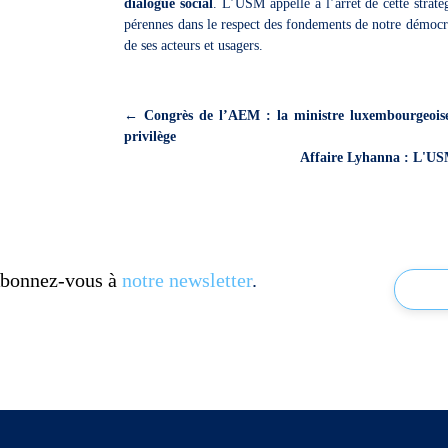
dialogue social
. L’USM appelle à l’arrêt de cette straté
pérennes dans le respect des fondements de notre démocra
de ses acteurs et usagers.
←
Congrès de l’AEM : la ministre luxembourgeoise 
privilège
Affaire Lyhanna : L'USM
 Abonnez-vous à
notre newsletter
.