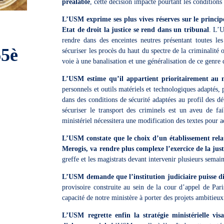
préalable
, cette décision impacte pourtant les conditions
L’USM exprime ses plus vives réserves sur le princip
Etat de droit la justice se rend dans un tribunal
. L’U
rendre dans des enceintes neutres présentant toutes les
65è
sécuriser les procès du haut du spectre de la criminalité 
voie à une banalisation et une généralisation de ce genre 
L’USM estime qu’il appartient prioritairement au m
personnels et outils matériels et technologiques adaptés, 
dans des conditions de sécurité adaptées au profil des dé
sécuriser le transport des criminels est un aveu de f
ministériel nécessitera une modification des textes pour a
L’USM constate que le choix d’un établissement relat
Merogis, va rendre plus complexe l’exercice de la just
greffe et les magistrats devant intervenir plusieurs semai
L’USM demande que l’institution judiciaire puisse di
provisoire construite au sein de la cour d’appel de Par
capacité de notre ministère à porter des projets ambitieux
L’USM regrette enfin la stratégie ministérielle vi