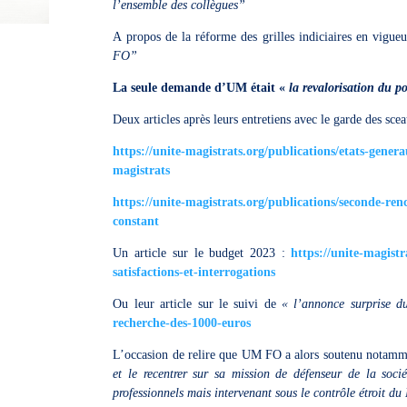
l’ensemble des collègues”
A propos de la réforme des grilles indiciaires en vigu
FO”
La seule demande d’UM était «
la revalorisation du 
Deux articles après leurs entretiens avec le garde des sce
https://unite-magistrats.org/publications/etats-gener
magistrats
https://unite-magistrats.org/publications/seconde-ren
constant
Un article sur le budget 2023 :
https://unite-magist
satisfactions-et-interrogations
Ou leur article sur le suivi de
« l’annonce surprise d
recherche-des-1000-euros
L’occasion de relire que UM FO a alors soutenu notamme
et le recentrer sur sa mission de défenseur de la soci
professionnels mais intervenant sous le contrôle étroit du 