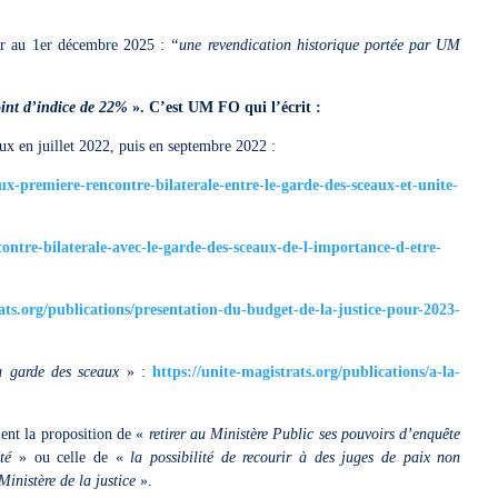
eur au 1er décembre 2025 :
“une revendication historique portée par UM
point d’indice de 22%
». C’est UM FO qui l’écrit :
aux en juillet 2022, puis en septembre 2022 :
aux-premiere-rencontre-bilaterale-entre-le-garde-des-sceaux-et-unite-
contre-bilaterale-avec-le-garde-des-sceaux-de-l-importance-d-etre-
rats.org/publications/presentation-du-budget-de-la-justice-pour-2023-
u garde des sceaux
» :
https://unite-magistrats.org/publications/a-la-
nt la proposition de «
retirer au Ministère Public ses pouvoirs d’enquête
été
» ou celle de «
la possibilité de recourir à des juges de paix non
Ministère de la justice
».