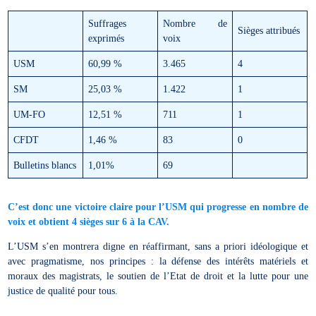
Suffrages
Nombre de
Sièges attribués
exprimés
voix
USM
60,99 %
3.465
4
SM
25,03 %
1.422
1
UM-FO
12,51 %
711
1
CFDT
1,46 %
83
0
Bulletins blancs
1,01%
69
C’est donc une victoire claire pour l’USM qui progresse en nombre de
voix et obtient 4 sièges sur 6 à la CAV.
L’USM s’en montrera digne en réaffirmant, sans a priori idéologique et
avec pragmatisme, nos principes : la défense des intérêts matériels et
moraux des magistrats, le soutien de l’Etat de droit et la lutte pour une
justice de qualité pour tous.