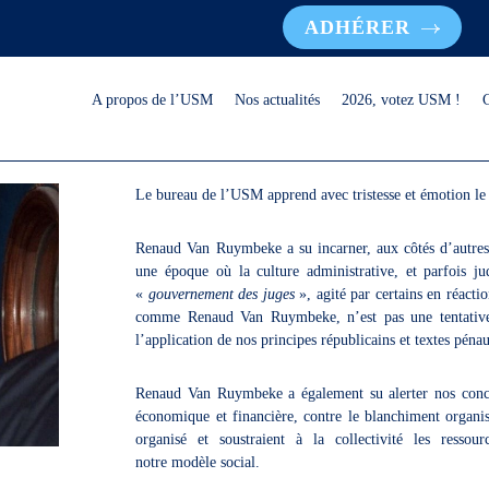
ADHÉRER
A propos de l’USM
Nos actualités
2026, votez USM !
Le bureau de l’USM apprend avec tristesse et émotion l
Renaud Van Ruymbeke a su incarner, aux côtés d’autres c
une époque où la culture administrative, et parfois ju
«
gouvernement des juges
», agité par certains en réactio
comme Renaud Van Ruymbeke, n’est pas une tentative de
l’application de nos principes républicains et textes péna
Renaud Van Ruymbeke a également su alerter nos concito
économique et financière, contre le blanchiment organisé 
organisé et soustraient à la collectivité les resso
notre modèle social.