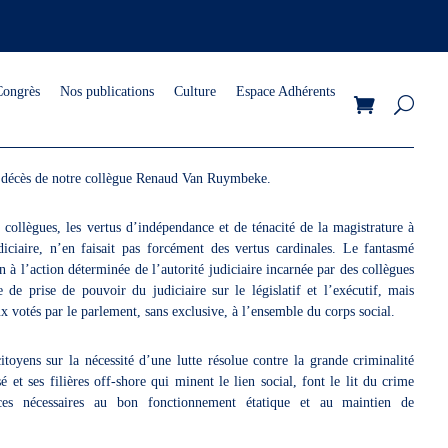
Congrès
Nos publications
Culture
Espace Adhérents
e décès de notre collègue Renaud Van Ruymbeke.
ollègues, les vertus d’indépendance et de ténacité de la magistrature à
diciaire, n’en faisait pas forcément des vertus cardinales. Le fantasmé
n à l’action déterminée de l’autorité judiciaire incarnée par des collègues
 prise de pouvoir du judiciaire sur le législatif et l’exécutif, mais
ux votés par le parlement, sans exclusive, à l’ensemble du corps social.
yens sur la nécessité d’une lutte résolue contre la grande criminalité
et ses filières off-shore qui minent le lien social, font le lit du crime
urces nécessaires au bon fonctionnement étatique et au maintien de