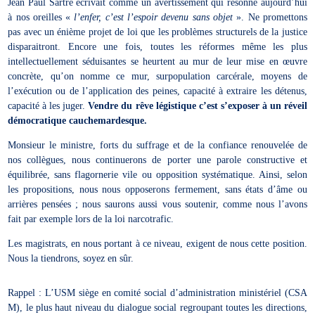
Jean Paul Sartre écrivait comme un avertissement qui résonne aujourd’hui
à nos oreilles «
l’enfer, c’est l’espoir devenu sans objet
». Ne promettons
pas avec un énième projet de loi que les problèmes structurels de la justice
disparaitront. Encore une fois, toutes les réformes même les plus
intellectuellement séduisantes se heurtent au mur de leur mise en œuvre
concrète, qu’on nomme ce mur, surpopulation carcérale, moyens de
l’exécution ou de l’application des peines, capacité à extraire les détenus,
capacité à les juger.
Vendre du rêve légistique c’est s’exposer à un réveil
démocratique cauchemardesque.
Monsieur le ministre, forts du suffrage et de la confiance renouvelée de
nos collègues, nous continuerons de porter une parole constructive et
équilibrée, sans flagornerie vile ou opposition systématique. Ainsi, selon
les propositions, nous nous opposerons fermement, sans états d’âme ou
arrières pensées ; nous saurons aussi vous soutenir, comme nous l’avons
fait par exemple lors de la loi narcotrafic.
Les magistrats, en nous portant à ce niveau, exigent de nous cette position.
Nous la tiendrons, soyez en sûr.
Rappel : L’USM siège en comité social d’administration ministériel (CSA
M), le plus haut niveau du dialogue social regroupant toutes les directions,