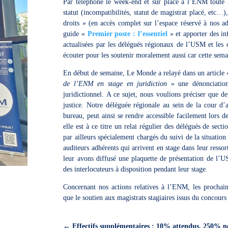
Par téléphone le week-end et sur place à l’ENM toute 
statut (incompatibilités, statut de magistrat placé, etc…
droits » (en accès complet sur l’espace réservé à nos a
guide «
Premier poste : l’essentiel
» et apporter des inf
actualisées par les délégués régionaux de l’USM et les 
écouter pour les soutenir moralement aussi car cette sema
En début de semaine, Le Monde a relayé dans un article
de l’ENM en stage en juridiction
» une dénonciation
juridictionnel. A ce sujet, nous voulions préciser que 
justice. Notre déléguée régionale au sein de la cour 
bureau, peut ainsi se rendre accessible facilement lors 
elle est à ce titre un relai régulier des délégués de se
par ailleurs spécialement chargés du suivi de la situatio
auditeurs adhérents qui arrivent en stage dans leur resso
leur avons diffusé une plaquette de présentation de l’
des interlocuteurs à disposition pendant leur stage.
Concernant nos actions relatives à l’ENM, les prochaine
que le soutien aux magistrats stagiaires issus du concour
←
Effectifs supplémentaires : 10% attendus, 250% né