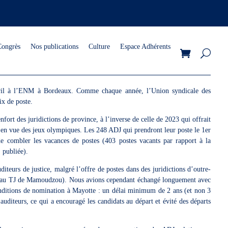
Congrès
Nos publications
Culture
Espace Adhérents
vril à l’ENM à Bordeaux. Comme chaque année, l’Union syndicale des
ix de poste.
enfort des juridictions de province, à l’inverse de celle de 2023 qui offrait
 en vue des jeux olympiques. Les 248 ADJ qui prendront leur poste le 1er
 combler les vacances de postes (403 postes vacants par rapport à la
 publiée).
teurs de justice, malgré l’offre de postes dans des juridictions d’outre-
6 au TJ de Mamoudzou). Nous avions cependant échangé longuement avec
 conditions de nomination à Mayotte : un délai minimum de 2 ans (et non 3
 auditeurs, ce qui a encouragé les candidats au départ et évité des départs