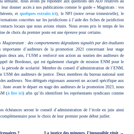
la semaine, nous avons pu répondre aux questions des ADJ relatives au
), leur donner accès à nos publications comme le guide « Magistrats : vos
dhérents, et
quelques extraits ici
), le NPJ (notre revue trimestrielle), le
ormations concrètes sur les juridictions à l’aide des fiches de juridiction
contacts locaux que nous avions réunis. Nous avons pris le temps de les
ine de choix du premier poste est une épreuve pour certains.
 «
Magistrature : des comportements dégradants signalés par des étudiants
 importante d’auditeurs de la promotion 2021 concernant leur stage
depuis deux ans, l’USM a renforcé son action au soutien des auditeurs de
d’appel de Bordeaux, qui est également chargée de mission ENM pour le
de la période de scolarité. Membre du conseil d’administration de l’ENM,
ction USM des auditeurs de justice. Deux membres du bureau national sont
n des auditeurs. Nos délégués régionaux assurent un accueil spécifique aux
rt. Juste avant le départ en stage des auditeurs de la promotion 2023, nous
USM (
à lire ici
) afin qu’ils identifient les représentants syndicaux comme
s échéances seront le conseil d’administration de l’école en juin ainsi
s complémentaire pour le choix de leur premier poste début juillet.
cessaires ?
La justice des mineurs, l’impossible répit
→