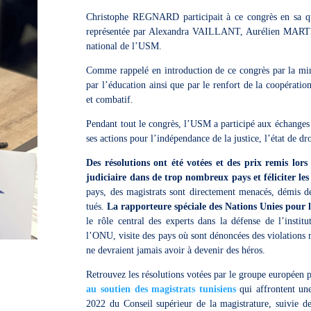
Christophe REGNARD participait à ce congrès en sa qu
représentée par Alexandra VAILLANT, Aurélien MAR
national de l’USM.
Comme rappelé en introduction de ce congrès par la minist
par l’éducation ainsi que par le renfort de la coopératio
et combatif.
Pendant tout le congrès, l’USM a participé aux échanges 
ses actions pour l’indépendance de la justice, l’état de d
Des résolutions ont été votées et des prix remis lor
judiciaire dans de trop nombreux pays et féliciter le
pays, des magistrats sont directement menacés, démis de
tués.
La rapporteure spéciale des Nations Unies pour 
le rôle central des experts dans la défense de l’instit
l’ONU, visite des pays où sont dénoncées des violations 
ne devraient jamais avoir à devenir des héros.
Retrouvez les résolutions votées par le groupe européen p
au soutien des magistrats tunisiens
qui affrontent une
2022 du Conseil supérieur de la magistrature, suivie de 