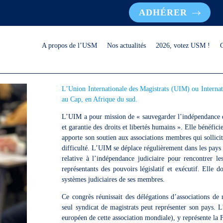
ADHÉRER
A propos de l’USM
Nos actualités
2026, votez USM !
L’Union Internationale des Magistrats (UIM) ou Internat
au Cap, en Afrique du sud.
L’UIM a pour mission de « sauvegarder l’indépendance du 
et garantie des droits et libertés humains ». Elle bénéfi
apporte son soutien aux associations membres qui sollicite
difficulté. L’UIM se déplace régulièrement dans les pay
relative à l’indépendance judiciaire pour rencontrer l
représentants des pouvoirs législatif et exécutif. Elle d
systèmes judiciaires de ses membres.
Ce congrès réunissait des délégations d’associations d
seul syndicat de magistrats peut représenter son pays
européen de cette association mondiale), y représente la 