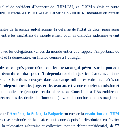
alité de président d’honneur de l’UIM-IAJ, et l’USM y était en outre
TINI, Natacha AUBENEAU et Catherine VANDIER, membres du bureau
re de la justice sud-africaine, la défense de l’État de droit passe aussi
n entre les magistrats du monde entier, pour un dialogue judiciaire vivant
avec les délégations venues du monde entier et a rappelé l’importance de
roit et la démocratie, en France comme à l’étranger.
s de ce congrès pour dénoncer les menaces qui pèsent sur le pouvoir
s héros du combat pour l’indépendance de la justice
. Car dans certains
 leurs fonctions, envoyés dans des camps militaires voire incarcérés ou
l’indépendance des juges et des avocats
est venue rappeler sa mission et
ution judiciaire (comptes-rendus directs au Conseil et à l’Assemblée de
récurrentes des droits de l’homme…) avant de conclure que les magistrats
our l’
Arménie
,
la Suède
,
la Bulgarie
ou encore la
résolution de l’UIM
 crise profonde de la justice tunisienne depuis la dissolution en février
la révocation arbitraire et collective, par un décret présidentiel, de 57