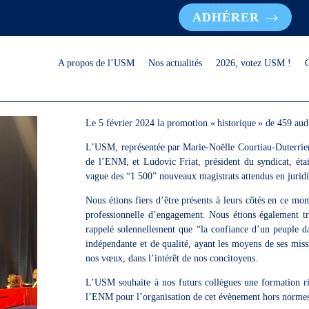
ADHÉRER
A propos de l’USM
Nos actualités
2026, votez USM !
Le 5 février 2024 la promotion « historique » de 459 audit
L’USM, représentée par Marie-Noëlle Courtiau-Duterrier
de l’ENM, et Ludovic Friat, président du syndicat, étai
vague des “1 500” nouveaux magistrats attendus en jurid
Nous étions fiers d’être présents à leurs côtés en ce mom
professionnelle d’engagement. Nous étions également trè
rappelé solennellement que “la confiance d’un peuple da
indépendante et de qualité, ayant les moyens de ses missi
nos vœux, dans l’intérêt de nos concitoyens.
L’USM souhaite à nos futurs collègues une formation ric
l’ENM pour l’organisation de cet évènement hors norme