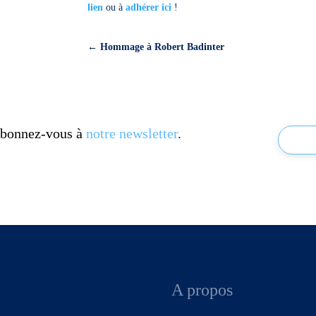
lien
ou à
adhérer ici
!
←
Hommage à Robert Badinter
 Abonnez-vous à
notre newsletter
.
A propos