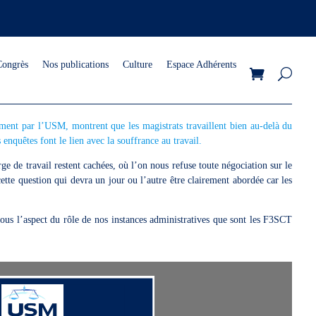
Congrès
Nos publications
Culture
Espace Adhérents
ment par l’USM, montrent que les magistrats travaillent bien au-delà du
 enquêtes font le lien avec la souffrance au travail.
ge de travail restent cachées, où l’on nous refuse toute négociation sur le
cette question qui devra un jour ou l’autre être clairement abordée car les
us l’aspect du rôle de nos instances administratives que sont les F3SCT