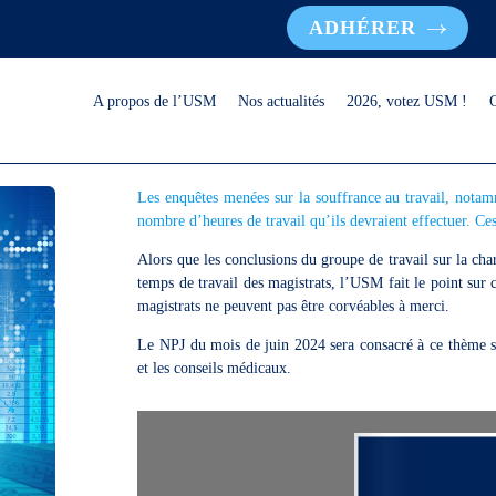
ADHÉRER
A propos de l’USM
Nos actualités
2026, votez USM !
Les enquêtes menées sur la souffrance au travail, notam
nombre d’heures de travail qu’ils devraient effectuer. Ces
Alors que les conclusions du groupe de travail sur la char
temps de travail des magistrats, l’USM fait le point sur 
magistrats ne peuvent pas être corvéables à merci.
Le NPJ du mois de juin 2024 sera consacré à ce thème so
et les conseils médicaux.