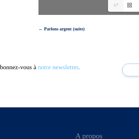
1/7
←
Parlons argent (suite)
 Abonnez-vous à
notre newsletter
.
A propos