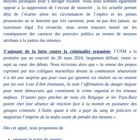
moyens juridiques pour y déroger existent. Nous nous sommes également
opposé à la suppression de l’excuse de minorité ; la loi actuelle permet
déjà de l’écarter selon les circonstances de l’espèce et les peines
prononcées ne se heurtent que très rarement, pour ne pas dire jamais, au
maximum légal. En revanche, nous avons toujours insisté sur les
conséquences des carences des pouvoirs publics en termes de moyens
attribués à la justice des mineurs.
S’agissant de la lutte contre la criminalité organisée
, l’USM a la
première par un courriel du 28 mars 2024, largement diffusé, remis ce
sujet au cœur des débats. Nous écrivions alors que «
la teneur des propos
exprimés par nos collègues marseillais devant la commission sénatoriale
n’a été une surprise que pour ceux qui ignorent ces réalités ou ne veulent
pas les voir. Loin d’être étonnants, ils sont l’affirmation du danger majeur
pour notre démocratie que constituent le crime organisé et les réseaux
mafieux. D’autres pays proches de nous (la Belgique et les Pays-Bas)
paient cher leur absence de réaction face à la montée en puissance des
groupes criminels. L’Italie quant à elle a payé du sang de policiers et
magistrats l’emprise de la mafia avant de prendre des mesures
».
Dès cet appel, nous proposions de :
repenser le statut du repenti ;