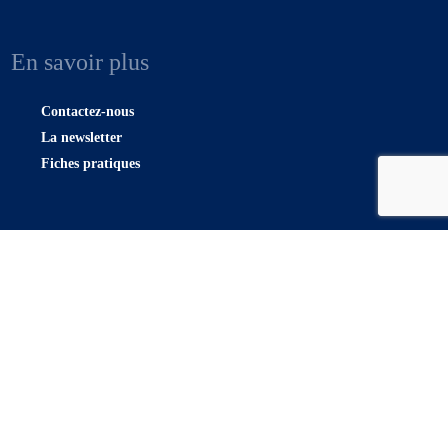
En savoir plus
Contactez-nous
La newsletter
Fiches pratiques
Plan du site |
Confidentialité
|
Mentions légales
2023 © Union Syndicale des Magistrats | Développé par C’est Nous – L’agence