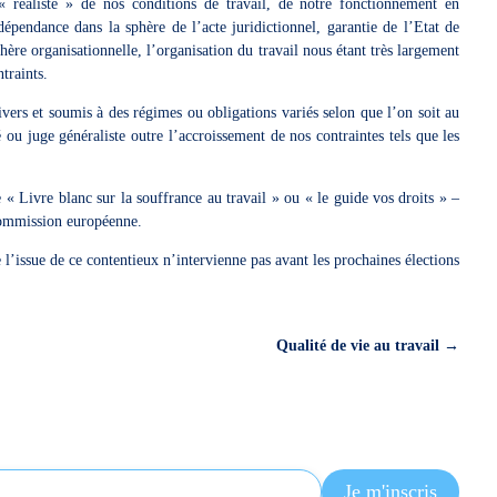
réaliste » de nos conditions de travail, de notre fonctionnement en
ndépendance dans la sphère de l’acte juridictionnel, garantie de l’Etat de
ère organisationnelle, l’organisation du travail nous étant très largement
traints.
ers et soumis à des régimes ou obligations variés selon que l’on soit au
é ou juge généraliste outre l’accroissement de nos contraintes tels que les
 Livre blanc sur la souffrance au travail » ou « le guide vos droits » –
Commission européenne.
e l’issue de ce contentieux n’intervienne pas avant les prochaines élections
Qualité de vie au travail
→