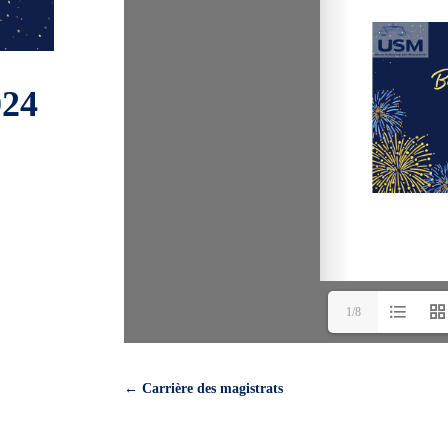
024
1/8
←
Carrière des magistrats