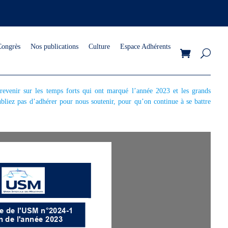
Congrès
Nos publications
Culture
Espace Adhérents
revenir sur les temps forts qui ont marqué l’année 2023 et les grands
bliez pas d’adhérer pour nous soutenir, pour qu’on continue à se battre