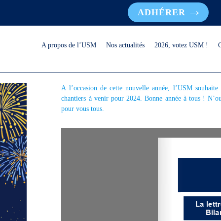
ADHÉRER
A propos de l’USM
Nos actualités
2026, votez USM !
A l’occasion de cette nouvelle année, l’USM souhaite 
chantiers à venir pour 2024. Bonne année à tous ! N’ou
pour vous tous.